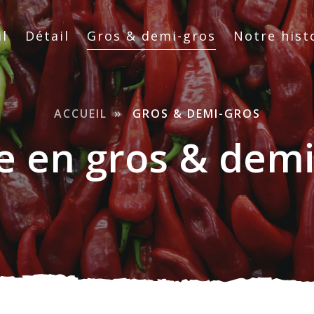
nu
il
Détail
Gros & demi-gros
Notre hist
igation
ACCUEIL
GROS & DEMI-GROS
ncipale
e en gros & demi