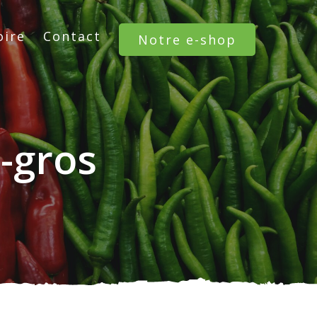
oire
Contact
Notre e-shop
-gros